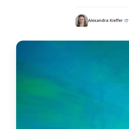
update
Alexandra Kieffer