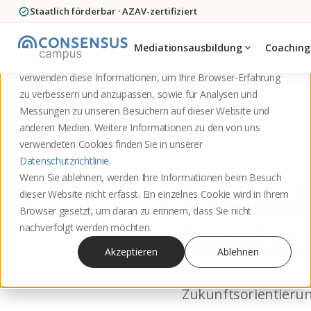
verified
Staatlich förderbar · AZAV-zertifiziert
Diese Website speichert Cookies auf Ihrem Computer. Diese
Cookies werden verwendet, um Informationen darüber zu
Mediationsausbildung
expand_more
Coaching
sammeln, wie Sie mit unserer Website interagieren. Wir
verwenden diese Informationen, um Ihre Browser-Erfahrung
zu verbessern und anzupassen, sowie für Analysen und
Startseite
Blog
Messungen zu unseren Besuchern auf dieser Website und
anderen Medien. Weitere Informationen zu den von uns
verwendeten Cookies finden Sie in unserer
Datenschutzrichtlinie
.
Wenn Sie ablehnen, werden Ihre Informationen beim Besuch
Zukunft
dieser Website nicht erfasst. Ein einzelnes Cookie wird in Ihrem
Browser gesetzt, um daran zu erinnern, dass Sie nicht
nachverfolgt werden möchten.
Mediati
Akzeptieren
Ablehnen
Zukunftsorientierung