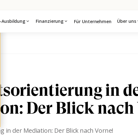
-Ausbildung
expand_more
Finanzierung
expand_more
Über uns
expa
Für Unternehmen
sorientierung in d
on: Der Blick nach
 in der Mediation: Der Blick nach Vorne!