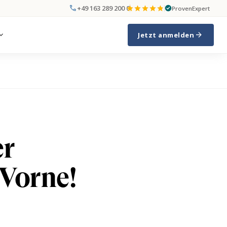
call
+49 163 289 200 0
ProvenExpert
arrow_forward
nd_more
Jetzt anmelden
er
 Vorne!