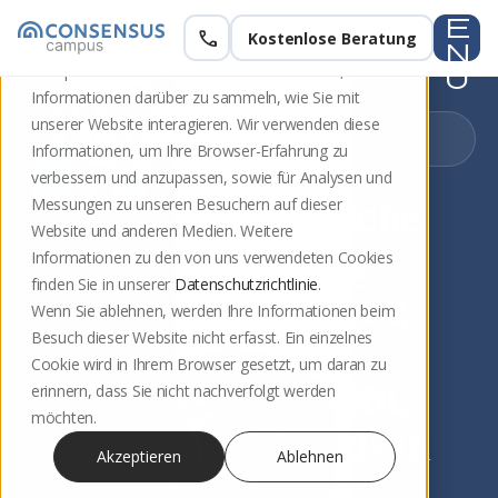
e
call
Kostenlose Beratung
Diese Website speichert Cookies auf Ihrem
n
Computer. Diese Cookies werden verwendet, um
u
Informationen darüber zu sammeln, wie Sie mit
unserer Website interagieren. Wir verwenden diese
BERLIN · COACHING-
AUSBILDUNG
Informationen, um Ihre Browser-Erfahrung zu
verbessern und anzupassen, sowie für Analysen und
Messungen zu unseren Besuchern auf dieser
Systemische
Website und anderen Medien. Weitere
Coaching-
Informationen zu den von uns verwendeten Cookies
finden Sie in unserer
Datenschutzrichtlinie
.
Ausbildung
Wenn Sie ablehnen, werden Ihre Informationen beim
Besuch dieser Website nicht erfasst. Ein einzelnes
nach
Cookie wird in Ihrem Browser gesetzt, um daran zu
DBVC/IOBC
erinnern, dass Sie nicht nachverfolgt werden
möchten.
Standards in
Akzeptieren
Ablehnen
Berlin