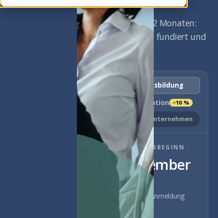
180 Stunden in 12 Monaten:
berufsbegleitend, fundiert und
praxisorientiert.
Coaching-Ausbildung
Bundle + Mediation
−10 %
Privat
Unternehmen
NÄCHSTER KURSBEGINN
17. November
2026
Präsenz · Berlin · Anmeldung
offen