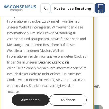
e
call
Kostenlose Beratung
Diese Website speichert Cookies auf Ihrem
n
Computer. Diese Cookies werden verwendet, um
u
Informationen darüber zu sammeln, wie Sie mit
unserer Website interagieren. Wir verwenden diese
STIPENDIEN
Stipendium für die
Informationen, um Ihre Browser-Erfahrung zu
verbessern und anzupassen, sowie für Analysen und
Ausbildung zum
Messungen zu unseren Besuchern auf dieser
Website und anderen Medien. Weitere
zertifizierten Mediator
Informationen zu den von uns verwendeten Cookies
finden Sie in unserer
Datenschutzrichtlinie
.
(m/w/d)
Wenn Sie ablehnen, werden Ihre Informationen beim
Für Berufseinsteiger:innen aus Studium oder
Besuch dieser Website nicht erfasst. Ein einzelnes
Ausbildung – wir vergeben Stipendien für unsere
Cookie wird in Ihrem Browser gesetzt, um daran zu
erinnern, dass Sie nicht nachverfolgt werden
Ausbildungslehrgänge vor dem Start ins Berufsleben.
möchten.
Jetzt bewerben
Akzeptieren
Ablehnen