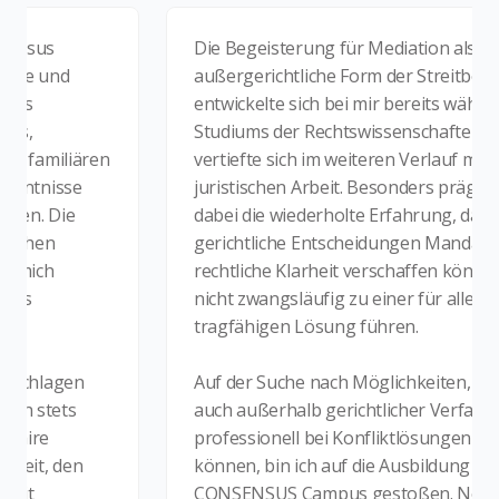
s
Die Begeisterung für Mediation als
und
außergerichtliche Form der Streitbeilegung
entwickelte sich bei mir bereits während me
Studiums der Rechtswissenschaften und
miliären
vertiefte sich im weiteren Verlauf meiner
isse
juristischen Arbeit. Besonders prägend war
Die
dabei die wiederholte Erfahrung, dass
n
gerichtliche Entscheidungen Mandanten zw
h
rechtliche Klarheit verschaffen können, jed
nicht zwangsläufig zu einer für alle Beteilig
tragfähigen Lösung führen.
lagen
Auf der Suche nach Möglichkeiten, Mensch
tets
auch außerhalb gerichtlicher Verfahren
professionell bei Konfliktlösungen begleite
, den
können, bin ich auf die Ausbildung bei
CONSENSUS Campus gestoßen. Neben der