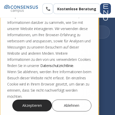
e
call
Kostenlose Beratung
Diese Website speichert Cookies auf Ihrem
n
Computer. Diese Cookies werden verwendet, um
u
Informationen darüber zu sammeln, wie Sie mit
unserer Website interagieren. Wir verwenden diese
STUTTGART · COACHING-
AUSBILDUNG
Informationen, um Ihre Browser-Erfahrung zu
verbessern und anzupassen, sowie für Analysen und
Messungen zu unseren Besuchern auf dieser
Systemische
Website und anderen Medien. Weitere
Coaching-
Informationen zu den von uns verwendeten Cookies
finden Sie in unserer
Datenschutzrichtlinie
.
Ausbildung
Wenn Sie ablehnen, werden Ihre Informationen beim
Besuch dieser Website nicht erfasst. Ein einzelnes
nach
Cookie wird in Ihrem Browser gesetzt, um daran zu
DBVC/IOBC
erinnern, dass Sie nicht nachverfolgt werden
möchten.
Standards in
Akzeptieren
Ablehnen
Stuttgart