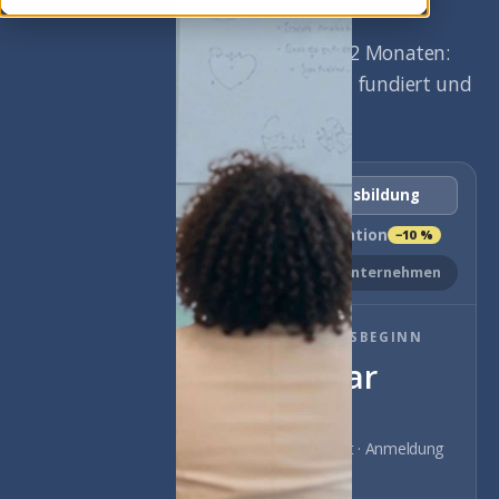
180 Stunden in 12 Monaten:
berufsbegleitend, fundiert und
praxisorientiert.
Coaching-Ausbildung
Bundle + Mediation
−10 %
Privat
Unternehmen
NÄCHSTER KURSBEGINN
12. Januar
2027
Präsenz · Stuttgart · Anmeldung
offen