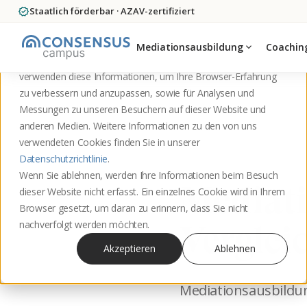
verified
Staatlich förderbar · AZAV-zertifiziert
Diese Website speichert Cookies auf Ihrem Computer. Diese
Cookies werden verwendet, um Informationen darüber zu
Mediationsausbildung
expand_more
Coachin
sammeln, wie Sie mit unserer Website interagieren. Wir
verwenden diese Informationen, um Ihre Browser-Erfahrung
zu verbessern und anzupassen, sowie für Analysen und
Startseite
Blog
Messungen zu unseren Besuchern auf dieser Website und
anderen Medien. Weitere Informationen zu den von uns
verwendeten Cookies finden Sie in unserer
Datenschutzrichtlinie
.
Wenn Sie ablehnen, werden Ihre Informationen beim Besuch
Mediati
dieser Website nicht erfasst. Ein einzelnes Cookie wird in Ihrem
Browser gesetzt, um daran zu erinnern, dass Sie nicht
nachverfolgt werden möchten.
Verglei
Akzeptieren
Ablehnen
Mediationsausbildun