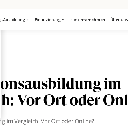
g-Ausbildung
expand_more
Finanzierung
expand_more
Über uns
Für Unternehmen
onsausbildung im
ch: Vor Ort oder On
g im Vergleich: Vor Ort oder Online?