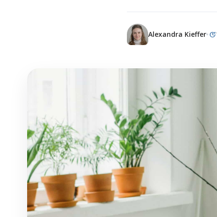
update
Alexandra Kieffer