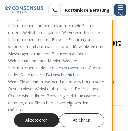
e
call
Kostenlose Beratung
Diese Website speichert Cookies auf Ihrem
n
Computer. Diese Cookies werden verwendet, um
u
Informationen darüber zu sammeln, wie Sie mit
unserer Website interagieren. Wir verwenden diese
Ausbildung zum Mediator:
Informationen, um Ihre Browser-Erfahrung zu
verbessern und anzupassen, sowie für Analysen und
Kompetenzen und
Messungen zu unseren Besuchern auf dieser
Vorraussetzungen
Website und anderen Medien. Weitere
Informationen zu den von uns verwendeten Cookies
finden Sie in unserer
Datenschutzrichtlinie
.
Ausbildung zum Mediator: Kompetenzen
Wenn Sie ablehnen, werden Ihre Informationen beim
Besuch dieser Website nicht erfasst. Ein einzelnes
und Vorraussetzungen
Cookie wird in Ihrem Browser gesetzt, um daran zu
erinnern, dass Sie nicht nachverfolgt werden
möchten.
update
Alexandra Kieffer
Veröffentlicht am 22. Juni 2022
Akzeptieren
Ablehnen
schedule
5 Min. Lesezeit