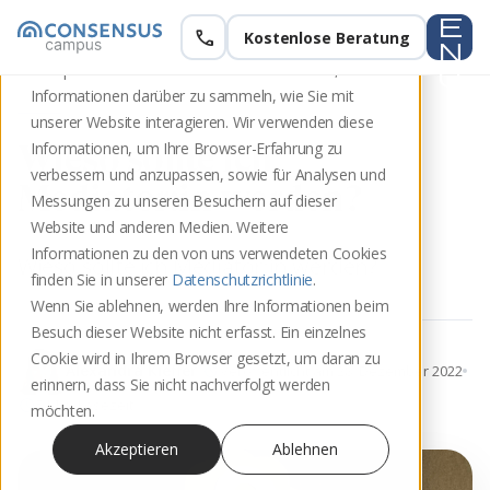
e
call
Kostenlose Beratung
Diese Website speichert Cookies auf Ihrem
n
Computer. Diese Cookies werden verwendet, um
u
Informationen darüber zu sammeln, wie Sie mit
unserer Website interagieren. Wir verwenden diese
Wieso sollte ich
Informationen, um Ihre Browser-Erfahrung zu
verbessern und anzupassen, sowie für Analysen und
Mediator:in werden?
Messungen zu unseren Besuchern auf dieser
Website und anderen Medien. Weitere
Informationen zu den von uns verwendeten Cookies
Wieso sollte ich Mediator:in werden?
finden Sie in unserer
Datenschutzrichtlinie
.
Wenn Sie ablehnen, werden Ihre Informationen beim
Besuch dieser Website nicht erfasst. Ein einzelnes
Cookie wird in Ihrem Browser gesetzt, um daran zu
update
Alexandra Kieffer
Veröffentlicht am 28. Dezember 2022
erinnern, dass Sie nicht nachverfolgt werden
schedule
5 Min. Lesezeit
möchten.
Akzeptieren
Ablehnen