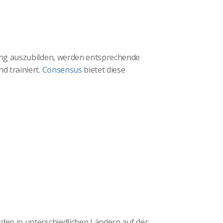
ung auszubilden, werden entsprechende
d trainiert.
Consensus
bietet diese
en in unterschiedlichen Ländern auf der