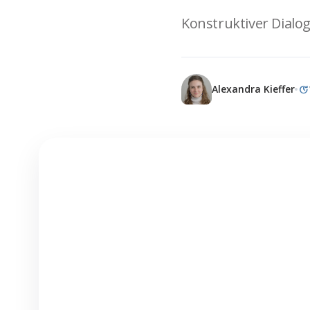
Konstruktiver Dialo
update
Alexandra Kieffer