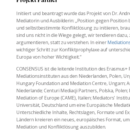
Projekt Partner
Initiiert und beantragt wurde das Projekt von Dr. An
Mediatorin und Ausbilderin: „Position gegen Position
und selbstbestimmte Konfliktlösung zu initiieren, br
sind uns nicht in die Wiege gelegt, wir tendieren dazu
argumentieren, statt zu verstehen. In einer
Mediation
wichtiger Schritt zur Konfliktprophylaxe auf unterschi
Europa von hoher Wichtigkeit.“
CONSENSUS ist die leitende Institution des Erasmus+ P
Mediationsinstituten aus den Niederlanden, Polen, Un
Hungary Foundation and Mediation Centre, Ungarn; Ass
Niederlande; Centuri Mediacji Partners, Polska, Polen;
Mediation of Europe (CAME), Italien; Mediators' Institu
Universität, Deutschland um eine Europäische Mediati
Unterschiedliche Inhalte, Rechtslagen, Formate und E
Ländern kreieren ein neues, europäisches Format, um
Mediation und Konfliktlösung auszubilden.