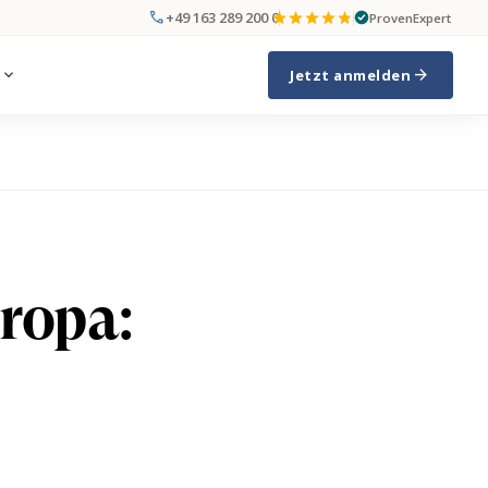
call
+49 163 289 200 0
ProvenExpert
arrow_forward
expand_more
Jetzt anmelden
ropa: