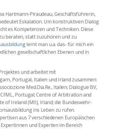
drea Hartmann-Piraudeau, Geschäftsführerin,
 bedeutet Eskalation. Um konstruktiven Dialog
aucht es Kompetenzen und Techniken. Diese
, zu beraten, statt zuzuhören und zu
sausbildung
lernt man u.a. das- für mich ein
edlichen gesellschaftlichen Ebenen und in
rojektes und arbeitet mit
garn, Portugal, Italien und Irland zusammen:
ociozione Med.Dia.Re., Italien; Dialogue BV,
 ICFML, Portugal; Centre of Arbitration and
te of Ireland (MII), Irland; die Bundeswehr-
onsausbildung ins Leben zu rufen.
xpertisen aus 7 verschiedenen Europäischen
 Expertinnen und Experten im Bereich