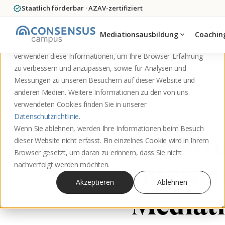
verified
Staatlich förderbar · AZAV-zertifiziert
Diese Website speichert Cookies auf Ihrem Computer. Diese
Cookies werden verwendet, um Informationen darüber zu
Mediationsausbildung
expand_more
Coachin
sammeln, wie Sie mit unserer Website interagieren. Wir
verwenden diese Informationen, um Ihre Browser-Erfahrung
zu verbessern und anzupassen, sowie für Analysen und
Startseite
Blog
Messungen zu unseren Besuchern auf dieser Website und
anderen Medien. Weitere Informationen zu den von uns
verwendeten Cookies finden Sie in unserer
Datenschutzrichtlinie
.
Wenn Sie ablehnen, werden Ihre Informationen beim Besuch
Konstru
dieser Website nicht erfasst. Ein einzelnes Cookie wird in Ihrem
Browser gesetzt, um daran zu erinnern, dass Sie nicht
nachverfolgt werden möchten.
Interna
Akzeptieren
Ablehnen
Mediat