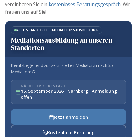
vereinbaren Sie ein
kostenloses Beratungsgespräch
. Wir
freuen uns auf Sie!
ALLE STANDORTE · MEDIATIONSAUSBILDUNG
Mediationsausbildung an unseren
Standorten
Berufsbegleitend zur zertifizierten Mediator:in nach §5
MediationsG.
NÄCHSTER KURSSTART
16. September 2026 · Nurnberg · Anmeldung
offen
Jetzt anmelden
Kostenlose Beratung