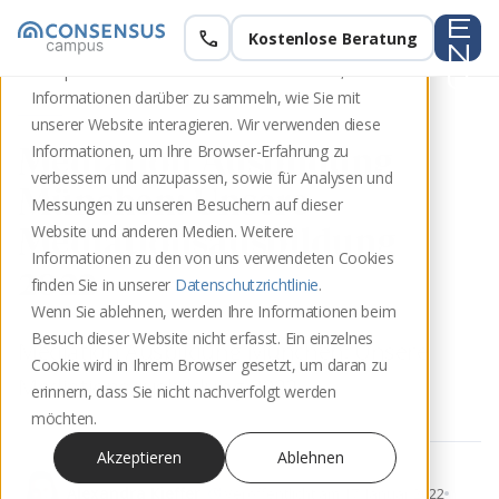
e
call
Kostenlose Beratung
Diese Website speichert Cookies auf Ihrem
n
Computer. Diese Cookies werden verwendet, um
u
Informationen darüber zu sammeln, wie Sie mit
unserer Website interagieren. Wir verwenden diese
Mediation Ausbildung
Informationen, um Ihre Browser-Erfahrung zu
verbessern und anzupassen, sowie für Analysen und
München: Unsere
Messungen zu unseren Besuchern auf dieser
Mediationsausbildung
Website und anderen Medien. Weitere
Informationen zu den von uns verwendeten Cookies
2022
finden Sie in unserer
Datenschutzrichtlinie
.
Wenn Sie ablehnen, werden Ihre Informationen beim
Besuch dieser Website nicht erfasst. Ein einzelnes
Mediation Ausbildung München: Unsere
Cookie wird in Ihrem Browser gesetzt, um daran zu
Mediationsausbildung 2022
erinnern, dass Sie nicht nachverfolgt werden
möchten.
Akzeptieren
Ablehnen
update
Alexandra Kieffer
Veröffentlicht am 17. Januar 2022