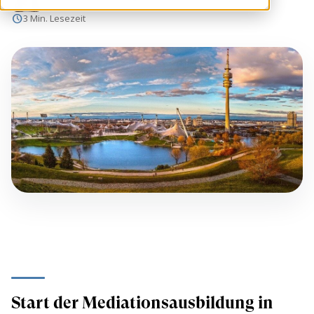
schedule
3 Min. Lesezeit
Start der Mediationsausbildung in