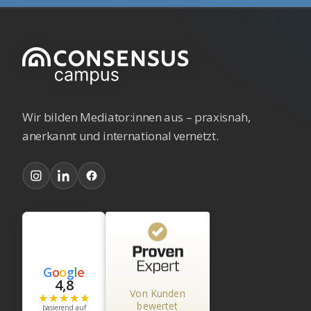
Wir bilden Mediator:innen aus – praxisnah,
anerkannt und international vernetzt.
Kundenbewertungen und Erfahrungen zu
Consensus GmbH
G
o
o
g
l
e
4,8
%
100
Von Kunden
SEHR GUT
★★★★★
Empfehlungen
bewertet
basierend auf