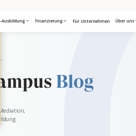
-Ausbildung
expand_more
Finanzierung
expand_more
Über uns
expa
Für Unternehmen
.
ampus
Blog
Mediation,
ildung.