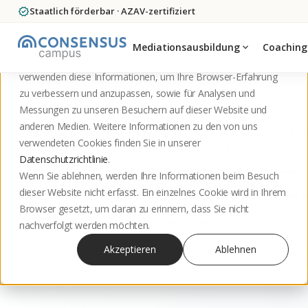
verified
Staatlich förderbar · AZAV-zertifiziert
Diese Website speichert Cookies auf Ihrem Computer. Diese
Cookies werden verwendet, um Informationen darüber zu
Mediationsausbildung
expand_more
Coaching
sammeln, wie Sie mit unserer Website interagieren. Wir
verwenden diese Informationen, um Ihre Browser-Erfahrung
zu verbessern und anzupassen, sowie für Analysen und
Messungen zu unseren Besuchern auf dieser Website und
anderen Medien. Weitere Informationen zu den von uns
MEDIATION LERNEN. KONFLIKTE LÖSEN
verwendeten Cookies finden Sie in unserer
KOMPETENZEN ENTWICKELN.
Datenschutzrichtlinie
.
CONSENSUS C
Wenn Sie ablehnen, werden Ihre Informationen beim Besuch
dieser Website nicht erfasst. Ein einzelnes Cookie wird in Ihrem
Browser gesetzt, um daran zu erinnern, dass Sie nicht
Einblicke in die Mediation
nachverfolgt werden möchten.
Fachwissen, Praxisbeispiele und Hintergründe zu 
Akzeptieren
Ablehnen
Konfliktmanagement und professioneller Weiterb