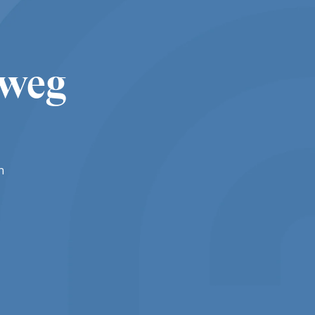
sweg
n