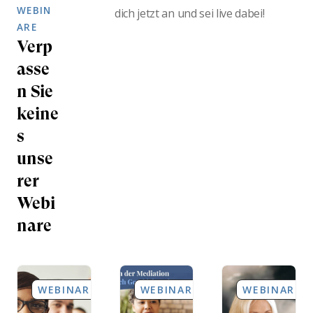
WEBIN
dich jetzt an und sei live dabei!
ARE
Verp
asse
n Sie
keine
s
unse
rer
Webi
nare
WEBINARE
WEBINARE
WEBINARE