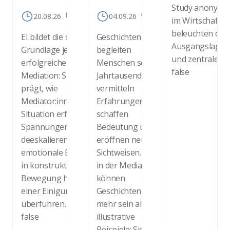
Study anonymis
20.08.26
Online
04.09.26
Online
im Wirtschaftsk
beleuchten den 
EI bildet die stille
Geschichten
Ausgangslage 
Grundlage jeder
begleiten
und zentrale K
erfolgreichen
Menschen seit
false
Mediation: Sie
Jahrtausenden. Sie
prägt, wie
vermitteln
Mediator:innen die
Erfahrungen,
Situation erfassen,
schaffen
Spannungen
Bedeutung und
deeskalieren und
eröffnen neue
emotionale Energie
Sichtweisen. Auch
in konstruktive
in der Mediation
Bewegung hin zu
können
einer Einigung
Geschichten weit
überführen. Durch
mehr sein als
false
illustrative
Beispiele: Sie