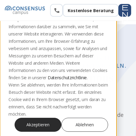
e
call
Kostenlose Beratung
Diese Website speichert Cookies auf Ihrem
n
Computer. Diese Cookies werden verwendet, um
u
Informationen darüber zu sammeln, wie Sie mit
unserer Website interagieren. Wir verwenden diese
Informationen, um Ihre Browser-Erfahrung zu
verbessern und anzupassen, sowie für Analysen und
Messungen zu unseren Besuchern auf dieser
MEDIATION LERNEN. KONFLIKTE
Website und anderen Medien. Weitere
LÖSEN. KOMPETENZEN ENTWICKELN.
Informationen zu den von uns verwendeten Cookies
CONSENSUS Campus
finden Sie in unserer
Datenschutzrichtlinie
.
Wenn Sie ablehnen, werden Ihre Informationen beim
Blog
Besuch dieser Website nicht erfasst. Ein einzelnes
Cookie wird in Ihrem Browser gesetzt, um daran zu
Einblicke in die Mediation
erinnern, dass Sie nicht nachverfolgt werden
Fachwissen, Praxisbeispiele und Hintergründe
möchten.
zu Mediation, Konfliktmanagement und
Akzeptieren
Ablehnen
professioneller Weiterbildung.