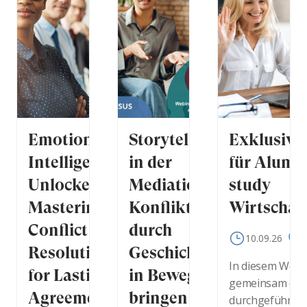
Emotional
Storytelling
Exklusive
Intelligence
in der
für Alumn
Unlocked -
Mediation –
study
Mastering
Konflikte
Wirtschaf
Conflict
durch
10.09.26
O
Resolution
Geschichten
In diesem Webi
for Lasting
in Bewegung
gemeinsam durc
Agreements
bringen
durchgeführte, 