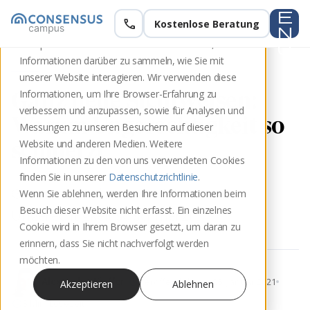
e
call
Kostenlose Beratung
Diese Website speichert Cookies auf Ihrem
n
Computer. Diese Cookies werden verwendet, um
u
Informationen darüber zu sammeln, wie Sie mit
unserer Website interagieren. Wir verwenden diese
Ganz neue Sichtweisen:
Informationen, um Ihre Browser-Erfahrung zu
verbessern und anzupassen, sowie für Analysen und
Warum Ungerechtigkeit so
Messungen zu unseren Besuchern auf dieser
schmerzt
Website und anderen Medien. Weitere
Informationen zu den von uns verwendeten Cookies
finden Sie in unserer
Datenschutzrichtlinie
.
Ganz neue Sichtweisen: Warum
Wenn Sie ablehnen, werden Ihre Informationen beim
Besuch dieser Website nicht erfasst. Ein einzelnes
Ungerechtigkeit so schmerzt
Cookie wird in Ihrem Browser gesetzt, um daran zu
erinnern, dass Sie nicht nachverfolgt werden
möchten.
update
Alexandra Kieffer
Veröffentlicht am 25. Januar 2021
Akzeptieren
Ablehnen
schedule
3 Min. Lesezeit