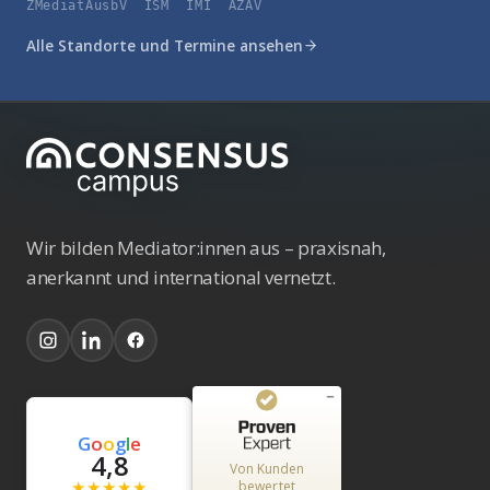
ZMediatAusbV ISM IMI AZAV
Alle Standorte und Termine ansehen
Wir bilden Mediator:innen aus – praxisnah,
anerkannt und international vernetzt.
Kundenbewertungen und Erfahrungen zu
G
o
o
g
l
e
Consensus GmbH
4,8
Von Kunden
★★★★★
bewertet