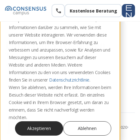
e
call
Kostenlose Beratung
Diese Website speichert Cookies auf Ihrem
n
Computer. Diese Cookies werden verwendet, um
u
Informationen darüber zu sammeln, wie Sie mit
unserer Website interagieren. Wir verwenden diese
Führen mit wichtigen
Informationen, um Ihre Browser-Erfahrung zu
verbessern und anzupassen, sowie für Analysen und
Techniken aus der
Messungen zu unseren Besuchern auf dieser
Mediation
Website und anderen Medien. Weitere
Informationen zu den von uns verwendeten Cookies
finden Sie in unserer
Datenschutzrichtlinie
.
Führen mit wichtigen Techniken aus der
Wenn Sie ablehnen, werden Ihre Informationen beim
Besuch dieser Website nicht erfasst. Ein einzelnes
Mediation
Cookie wird in Ihrem Browser gesetzt, um daran zu
erinnern, dass Sie nicht nachverfolgt werden
möchten.
update
Alexandra Kieffer
Veröffentlicht am 12. Februar 2020
Akzeptieren
Ablehnen
schedule
3 Min. Lesezeit