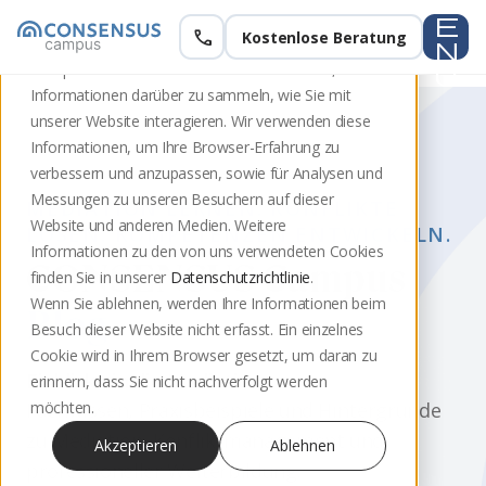
e
call
Kostenlose Beratung
Diese Website speichert Cookies auf Ihrem
n
Computer. Diese Cookies werden verwendet, um
u
Informationen darüber zu sammeln, wie Sie mit
unserer Website interagieren. Wir verwenden diese
Informationen, um Ihre Browser-Erfahrung zu
verbessern und anzupassen, sowie für Analysen und
Messungen zu unseren Besuchern auf dieser
MEDIATION LERNEN. KONFLIKTE
Website und anderen Medien. Weitere
LÖSEN. KOMPETENZEN ENTWICKELN.
Informationen zu den von uns verwendeten Cookies
CONSENSUS Campus
finden Sie in unserer
Datenschutzrichtlinie
.
Wenn Sie ablehnen, werden Ihre Informationen beim
Blog
Besuch dieser Website nicht erfasst. Ein einzelnes
Cookie wird in Ihrem Browser gesetzt, um daran zu
Einblicke in die Mediation
erinnern, dass Sie nicht nachverfolgt werden
Fachwissen, Praxisbeispiele und Hintergründe
möchten.
zu Mediation, Konfliktmanagement und
Akzeptieren
Ablehnen
professioneller Weiterbildung.