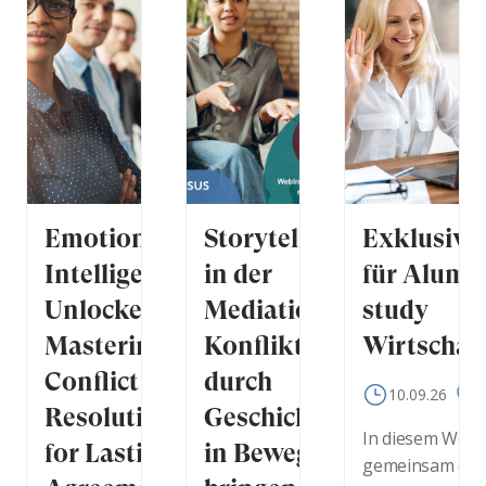
Emotional
Storytelling
Exklusive
Intelligence
in der
für Alumn
Unlocked -
Mediation –
study
Mastering
Konflikte
Wirtschaf
Conflict
durch
10.09.26
O
Resolution
Geschichten
In diesem Webi
for Lasting
in Bewegung
gemeinsam durc