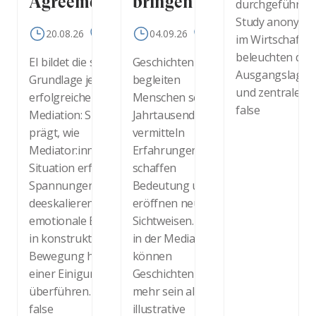
Agreements
bringen
durchgeführte, 
Study anonymis
20.08.26
Online
04.09.26
Online
im Wirtschaftsk
beleuchten den 
EI bildet die stille
Geschichten
Ausgangslage 
Grundlage jeder
begleiten
und zentrale K
erfolgreichen
Menschen seit
false
Mediation: Sie
Jahrtausenden. Sie
prägt, wie
vermitteln
Mediator:innen die
Erfahrungen,
Situation erfassen,
schaffen
Spannungen
Bedeutung und
deeskalieren und
eröffnen neue
emotionale Energie
Sichtweisen. Auch
in konstruktive
in der Mediation
Bewegung hin zu
können
einer Einigung
Geschichten weit
überführen. Durch
mehr sein als
false
illustrative