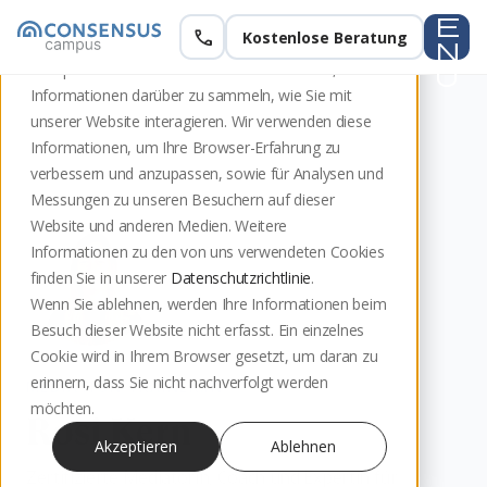
e
call
Kostenlose Beratung
Diese Website speichert Cookies auf Ihrem
n
Computer. Diese Cookies werden verwendet, um
u
Informationen darüber zu sammeln, wie Sie mit
unserer Website interagieren. Wir verwenden diese
Informationen, um Ihre Browser-Erfahrung zu
verbessern und anzupassen, sowie für Analysen und
Messungen zu unseren Besuchern auf dieser
Website und anderen Medien. Weitere
Informationen zu den von uns verwendeten Cookies
finden Sie in unserer
Datenschutzrichtlinie
.
Wenn Sie ablehnen, werden Ihre Informationen beim
Besuch dieser Website nicht erfasst. Ein einzelnes
Cookie wird in Ihrem Browser gesetzt, um daran zu
erinnern, dass Sie nicht nachverfolgt werden
MEDIATION TRAINER:IN
möchten.
Rosi Kern
Akzeptieren
Ablehnen
Zertifizierte Mediatorin, Coach und Expertin für