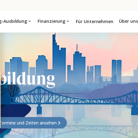
g-Ausbildung
expand_more
Finanzierung
expand_more
Über uns
Für Unternehmen
bildung
Termine und Zeiten ansehen