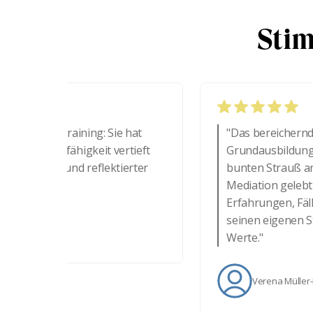
Stim
odentraining: Sie hat
"Das bereichernde ware
ionsfähigkeit vertieft
Grundausbildung als auc
iger und reflektierter
bunten Strauß an Kurslei
Mediation gelebt werden 
Erfahrungen, Fälle und 
seinen eigenen Stil zu f
Werte."
Verena Müller-Hofman