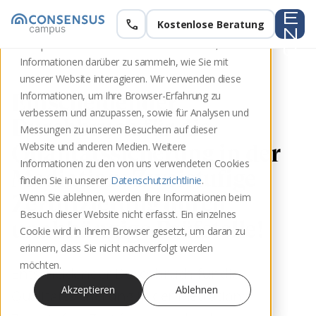
e
call
Kostenlose Beratung
Diese Website speichert Cookies auf Ihrem
n
Computer. Diese Cookies werden verwendet, um
u
Informationen darüber zu sammeln, wie Sie mit
unserer Website interagieren. Wir verwenden diese
Entscheidender
Informationen, um Ihre Browser-Erfahrung zu
verbessern und anzupassen, sowie für Analysen und
Durchbruch für die
Messungen zu unseren Besuchern auf dieser
Qualitätssicherung in der
Website und anderen Medien. Weitere
Informationen zu den von uns verwendeten Cookies
Mediation: Zweistufige
finden Sie in unserer
Datenschutzrichtlinie
.
Zertifizierung durch
Wenn Sie ablehnen, werden Ihre Informationen beim
Besuch dieser Website nicht erfasst. Ein einzelnes
unabhängige Prüfstelle!
Cookie wird in Ihrem Browser gesetzt, um daran zu
erinnern, dass Sie nicht nachverfolgt werden
möchten.
Entscheidender Durchbruch für die
Akzeptieren
Ablehnen
Qualitätssicherung in der Mediation: