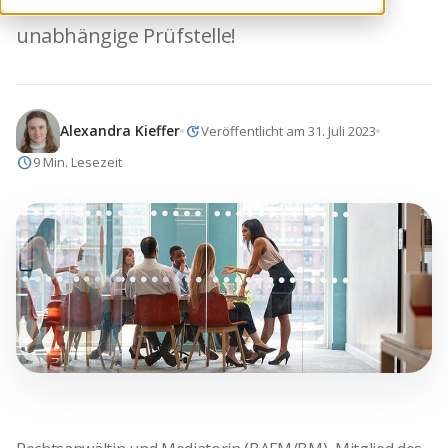
Zweistufige Zertifizierung durch
unabhängige Prüfstelle!
update
Alexandra Kieffer
Veröffentlicht am 31. Juli 2023
schedule
9 Min. Lesezeit