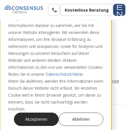
e
call
Kostenlose Beratung
Diese Website speichert Cookies auf Ihrem
n
Computer. Diese Cookies werden verwendet, um
u
Informationen darüber zu sammeln, wie Sie mit
unserer Website interagieren. Wir verwenden diese
KONSENS für alle. Das
Informationen, um Ihre Browser-Erfahrung zu
verbessern und anzupassen, sowie für Analysen und
Portal für kostenlose
Messungen zu unseren Besuchern auf dieser
Mediation jetzt online!
Website und anderen Medien. Weitere
Informationen zu den von uns verwendeten Cookies
finden Sie in unserer
Datenschutzrichtlinie
.
KONSENS für alle. Das Portal für kostenlose
Wenn Sie ablehnen, werden Ihre Informationen beim
Besuch dieser Website nicht erfasst. Ein einzelnes
Mediation jetzt online!
Cookie wird in Ihrem Browser gesetzt, um daran zu
erinnern, dass Sie nicht nachverfolgt werden
möchten.
update
Alexandra Kieffer
Veröffentlicht am 2. Juli 2019
Akzeptieren
Ablehnen
schedule
1 Min. Lesezeit