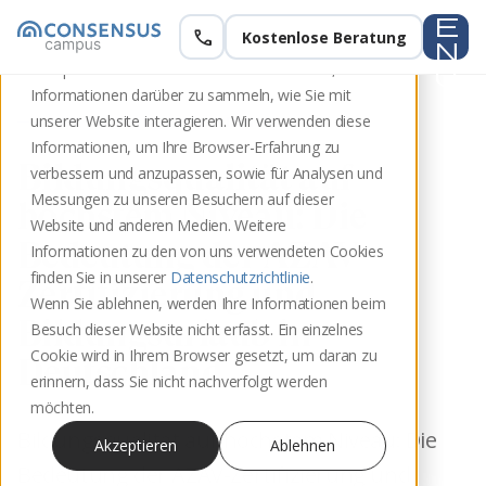
e
call
Kostenlose Beratung
Diese Website speichert Cookies auf Ihrem
n
Computer. Diese Cookies werden verwendet, um
u
Informationen darüber zu sammeln, wie Sie mit
unserer Website interagieren. Wir verwenden diese
MEDIATIONSAUSBILDUNG
Informationen, um Ihre Browser-Erfahrung zu
Bildungsqualität auf
verbessern und anzupassen, sowie für Analysen und
Messungen zu unseren Besuchern auf dieser
höchstem Niveau: Die
Website und anderen Medien. Weitere
Bedeutung der AZAV-
Informationen zu den von uns verwendeten Cookies
finden Sie in unserer
Datenschutzrichtlinie
.
Zertifizierung und
Wenn Sie ablehnen, werden Ihre Informationen beim
Bildungsurlaub in
Besuch dieser Website nicht erfasst. Ein einzelnes
Cookie wird in Ihrem Browser gesetzt, um daran zu
Deutschland
erinnern, dass Sie nicht nachverfolgt werden
möchten.
Bildungsqualität auf höchstem Niveau: Die
Akzeptieren
Ablehnen
Bedeutung der AZAV-Zertifizierung und