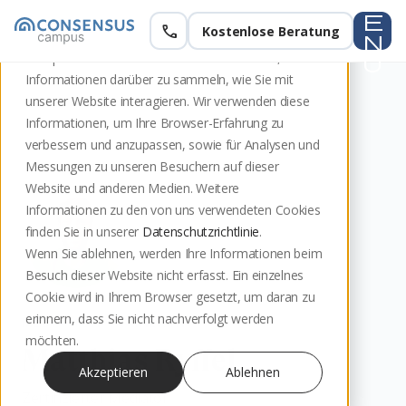
e
call
Kostenlose Beratung
Diese Website speichert Cookies auf Ihrem
n
Computer. Diese Cookies werden verwendet, um
u
Informationen darüber zu sammeln, wie Sie mit
unserer Website interagieren. Wir verwenden diese
Informationen, um Ihre Browser-Erfahrung zu
verbessern und anzupassen, sowie für Analysen und
Messungen zu unseren Besuchern auf dieser
Website und anderen Medien. Weitere
Informationen zu den von uns verwendeten Cookies
finden Sie in unserer
Datenschutzrichtlinie
.
Wenn Sie ablehnen, werden Ihre Informationen beim
Besuch dieser Website nicht erfasst. Ein einzelnes
Cookie wird in Ihrem Browser gesetzt, um daran zu
erinnern, dass Sie nicht nachverfolgt werden
MEDIATION TRAINER:IN
möchten.
Matthias Ryffel
Akzeptieren
Ablehnen
Zertifizierter Mediator