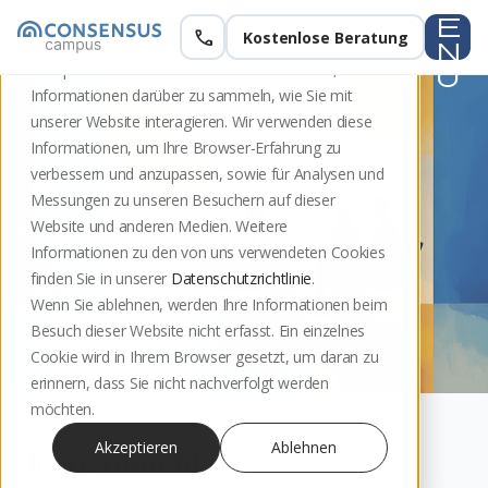
e
call
Kostenlose Beratung
Zur Kursübersicht
Diese Website speichert Cookies auf Ihrem
n
Computer. Diese Cookies werden verwendet, um
u
Informationen darüber zu sammeln, wie Sie mit
unserer Website interagieren. Wir verwenden diese
Informationen, um Ihre Browser-Erfahrung zu
verbessern und anzupassen, sowie für Analysen und
ZUSATZ-ZERTIFIZIERUNGEN
Messungen zu unseren Besuchern auf dieser
Supervision Einzel
Website und anderen Medien. Weitere
Informationen zu den von uns verwendeten Cookies
finden Sie in unserer
Datenschutzrichtlinie
.
Online
Wenn Sie ablehnen, werden Ihre Informationen beim
Besuch dieser Website nicht erfasst. Ein einzelnes
Cookie wird in Ihrem Browser gesetzt, um daran zu
erinnern, dass Sie nicht nachverfolgt werden
möchten.
KURSANMELDUNG
Akzeptieren
Ablehnen
Jetzt anmelden