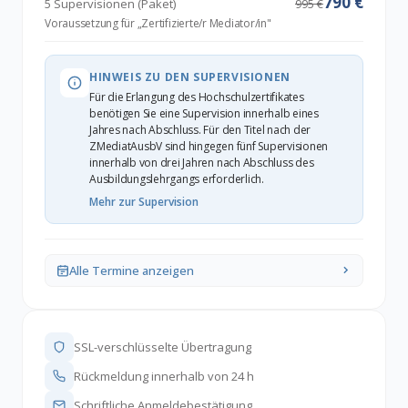
790 €
5 Supervisionen (Paket)
995 €
Voraussetzung für „Zertifizierte/r Mediator/in"
HINWEIS ZU DEN SUPERVISIONEN
Für die Erlangung des Hochschulzertifikates
benötigen Sie eine Supervision innerhalb eines
Jahres nach Abschluss. Für den Titel nach der
ZMediatAusbV sind hingegen fünf Supervisionen
innerhalb von drei Jahren nach Abschluss des
Ausbildungslehrgangs erforderlich.
Mehr zur Supervision
Alle Termine anzeigen
SSL-verschlüsselte Übertragung
Rückmeldung innerhalb von 24 h
Schriftliche Anmeldebestätigung