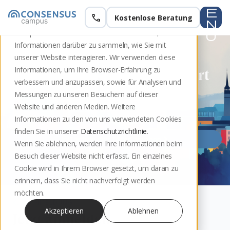
e
call
Kostenlose Beratung
Zur Kursübersicht
Diese Website speichert Cookies auf Ihrem
n
Computer. Diese Cookies werden verwendet, um
u
Informationen darüber zu sammeln, wie Sie mit
MEDIATIONSAUSBILDUNG
unserer Website interagieren. Wir verwenden diese
Informationen, um Ihre Browser-Erfahrung zu
Mediationsausbildung Stuttgart
verbessern und anzupassen, sowie für Analysen und
Sommer 2026
Messungen zu unseren Besuchern auf dieser
Website und anderen Medien. Weitere
Informationen zu den von uns verwendeten Cookies
Stuttgart
17.06.2026 – 25.10.2026
finden Sie in unserer
Datenschutzrichtlinie
.
Termine und Zeiten ansehen
Wenn Sie ablehnen, werden Ihre Informationen beim
Besuch dieser Website nicht erfasst. Ein einzelnes
Cookie wird in Ihrem Browser gesetzt, um daran zu
erinnern, dass Sie nicht nachverfolgt werden
möchten.
KURSANMELDUNG
Akzeptieren
Ablehnen
Jetzt anmelden