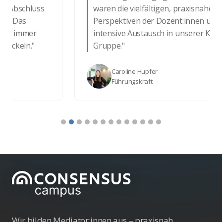
Abschluss
waren die vielfältigen, praxisnahen
 Das
Perspektiven der Dozent:innen und der
t immer
intensive Austausch in unserer Karlsru
ckeln."
Gruppe."
Caroline Hupfer
Führungskraft
Wir bilden Mediator:innen aus – praxisnah,