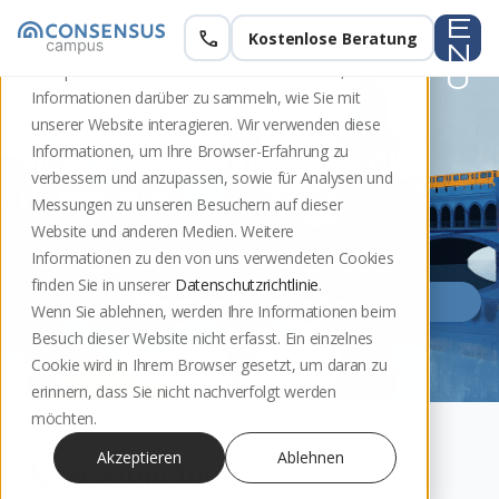
e
call
Kostenlose Beratung
Zur Kursübersicht
Diese Website speichert Cookies auf Ihrem
n
Computer. Diese Cookies werden verwendet, um
u
Informationen darüber zu sammeln, wie Sie mit
MEDIATIONSAUSBILDUNG
unserer Website interagieren. Wir verwenden diese
Informationen, um Ihre Browser-Erfahrung zu
Mediationsausbildung Berlin
verbessern und anzupassen, sowie für Analysen und
Herbst 2026
Messungen zu unseren Besuchern auf dieser
Website und anderen Medien. Weitere
Informationen zu den von uns verwendeten Cookies
Berlin
07.10.2026 – 21.02.2027
finden Sie in unserer
Datenschutzrichtlinie
.
Termine und Zeiten ansehen
Wenn Sie ablehnen, werden Ihre Informationen beim
Besuch dieser Website nicht erfasst. Ein einzelnes
Cookie wird in Ihrem Browser gesetzt, um daran zu
erinnern, dass Sie nicht nachverfolgt werden
möchten.
KURSANMELDUNG
Akzeptieren
Ablehnen
Jetzt anmelden