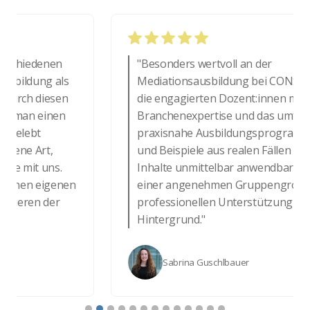
chiedenen
"Besonders wertvoll an der
ildung als
Mediationsausbildung bei CONSENSU
rch diesen
die engagierten Dozent:innen mit vielf
 man einen
Branchenexpertise und das umfassen
elebt
praxisnahe Ausbildungsprogramm. 
ene Art,
und Beispiele aus realen Fällen mache
 mit uns.
Inhalte unmittelbar anwendbar, getr
inen eigenen
einer angenehmen Gruppengröße un
ieren der
professionellen Unterstützung des T
Hintergrund."
Sabrina Guschlbauer