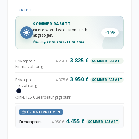
€ PREISE
SOMMER RABATT
Ihr Preisvorteil wird automatisch
−
10
%
abgezogen.
Gültig
28.05.2025
–
12.08.2026
3.825 €
Privatpreis –
4.250 €
SOMMER RABATT
Einmalzahlung
3.950 €
Privatpreis –
4.375 €
SOMMER RABATT
Teilzahlung
inkl. 125 € Bearbeitungsgebühr
FÜR UNTERNEHMEN
4.455 €
Firmenpreis
4.950 €
SOMMER RABATT